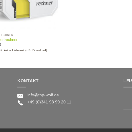
RECHNER
ertrechner
€
eit: keine Lieferzeit (z.B. Download)
KONTAKT
LE
info@thp-wolf.de
+49 (0)341 98 99 20 11