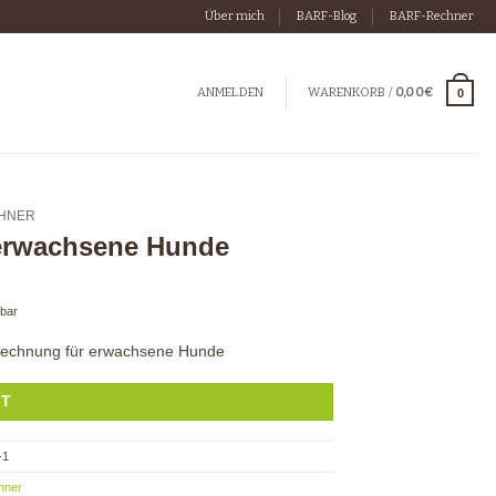
Über mich
BARF-Blog
BARF-Rechner
WARENKORB /
0,00
€
ANMELDEN
0
HNER
 erwachsene Hunde
rbar
rechnung für erwachsene Hunde
KT
-1
hner