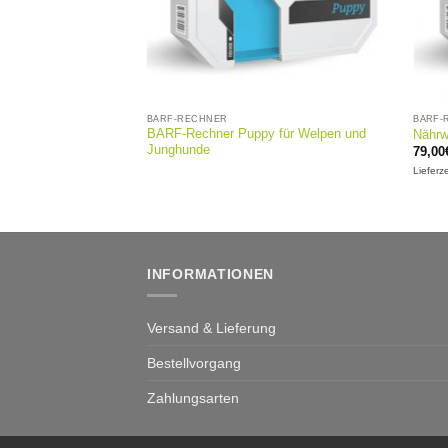
BARF-RECHNER
BARF-
BARF-Rechner Puppy für Welpen und
Nährw
Junghunde
79,00
Lieferz
INFORMATIONEN
Versand & Lieferung
Bestellvorgang
Zahlungsarten