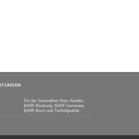
ISTUNGEN
Für die Gesundheit Ihres Hundes:
BARF-Beratung, BARF-Seminare,
BARF-Buch und Tierheilpraktik.