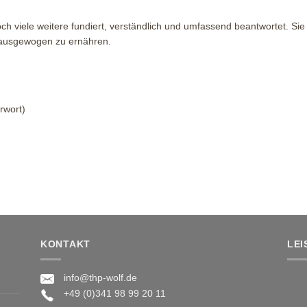
h viele weitere fundiert, verständlich und umfassend beantwortet. Sie
 ausgewogen zu ernähren.
rwort)
KONTAKT
LE
info@thp-wolf.de
+49 (0)341 98 99 20 11