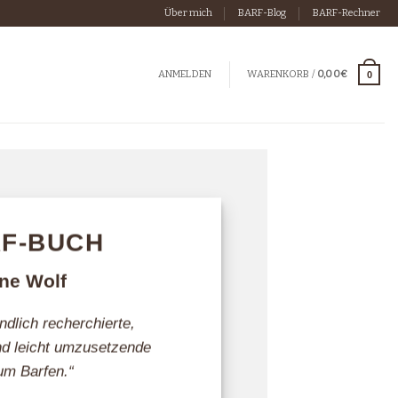
Über mich
BARF-Blog
BARF-Rechner
WARENKORB /
0,00
€
ANMELDEN
0
RF-BUCH
ne Wolf
ndlich recherchierte,
und leicht umzusetzende
um Barfen.“